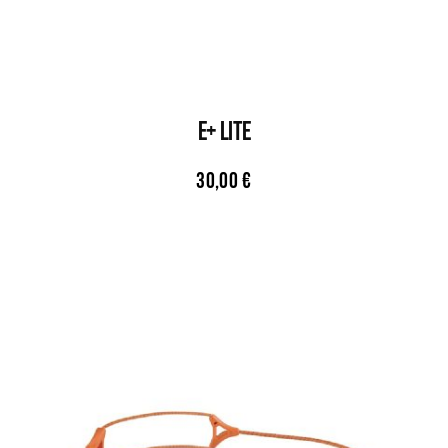
E+ LITE
30,00
€