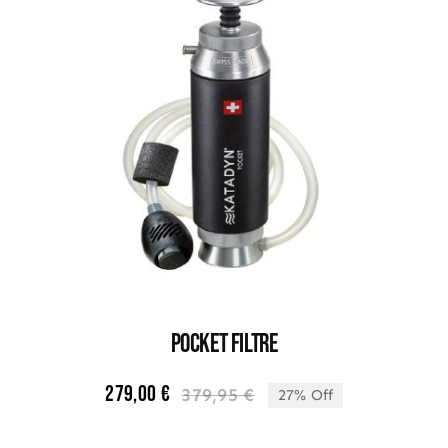
POCKET FILTRE
279,00
€
379,95
€
27% Off
Le
Le
prix
prix