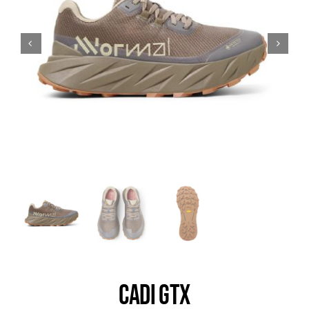
Trail
Escalade / Alpinisme
Bons Plans
CADI GTX