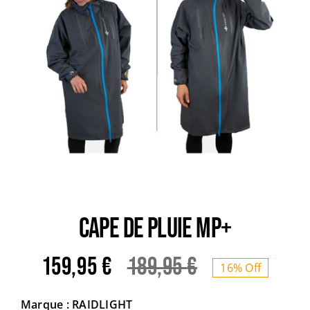
Trail
Escalade / Alpinisme
Bons Plans
CAPE DE PLUIE MP+
159,95
€
189,95
€
16% Off
Le
Le
Marque : RAIDLIGHT