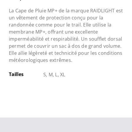
prix
prix
initial
actuel
La Cape de Pluie MP+ de la marque RAIDLIGHT est
un vêtement de protection conçu pour la
était :
est :
randonnée comme pour le trail. Elle utilise la
membrane MP+, offrant une excellente
189,95 €.
159,95 €.
imperméabilité et respirabilité. Un soufflet dorsal
permet de couvrir un sac à dos de grand volume.
Elle allie légèreté et technicité pour les conditions
météorologiques extrêmes.
Tailles
S, M, L, XL