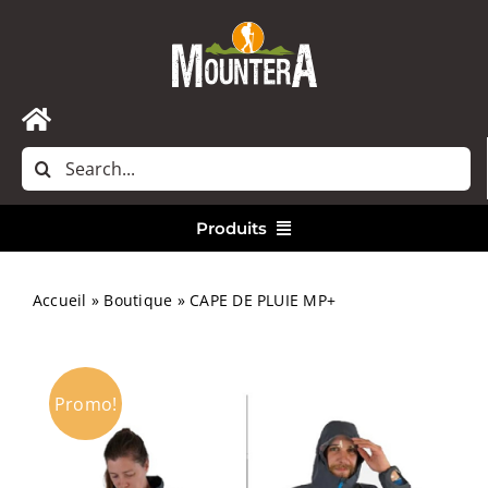
Passer
au
contenu
Toggle
Rechercher:
Navigation
Accueil
Produits
Nous contacter
Vêtements
Accueil
»
Boutique
»
CAPE DE PLUIE MP+
Randonnée
Promo!
Bivouac