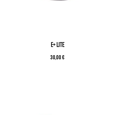
E+ LITE
30,00
€