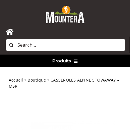
Passer
au
contenu
Toggle
Rechercher:
Navigation
Accueil
Produits
Nous contacter
Vêtements
Accueil
»
Boutique
»
CASSEROLES ALPINE STOWAWAY –
MSR
Randonnée
Bivouac