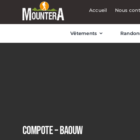
Passer
Accueil
Nous cont
au
contenu
Vêtements
Randon
COMPOTE – BAOUW