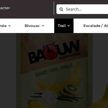
Rechercher:
acter
née
Bivouac
Trail
Escalade / A