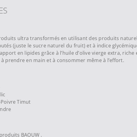
ES
oduits ultra transformés en utilisant des produits naturel
joutés (juste le sucre naturel du fruit) et à indice glycém
ort en lipides grâce à l’huile d’olive vierge extra, riche 
 à prendre en main et à consommer même à l’effort.
e
lic
-Poivre Timut
andre
s produits BAOUW .