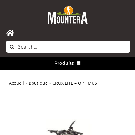
Passer
au
contenu
Toggle
Rechercher:
Navigation
Accueil
Produits
Nous contacter
Vêtements
Accueil
»
Boutique
»
CRUX LITE – OPTIMUS
Randonnée
Bivouac