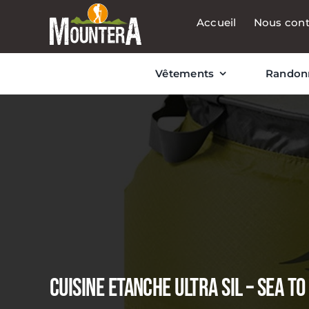
Passer
Accueil
Nous cont
au
contenu
Vêtements
Randon
CUISINE ETANCHE ULTRA SIL – SEA T