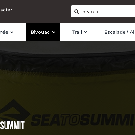
Rechercher:
acter
née
Bivouac
Trail
Escalade / A
O SUMMIT