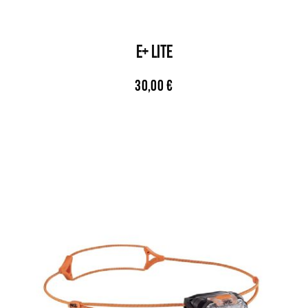
E+ LITE
30,00
€