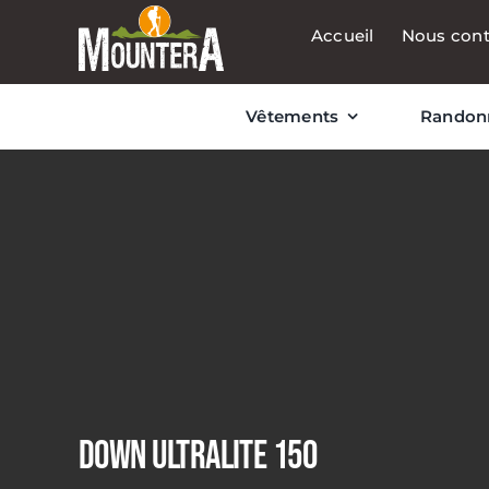
Passer
Accueil
Nous cont
au
contenu
Vêtements
Randon
DOWN ULTRALITE 150