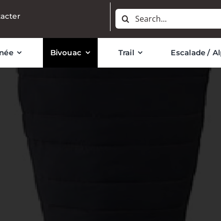
Rechercher:
acter
née
Bivouac
Trail
Escalade / A