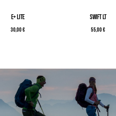
E+ LITE
SWIFT LT
30,00
€
55,00
€