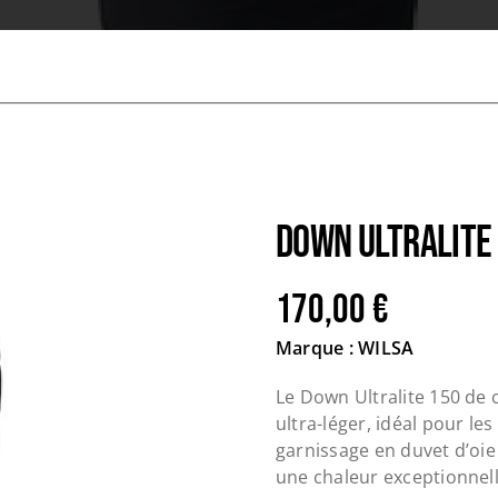
DOWN ULTRALITE
170,00
€
Marque : WILSA
Le Down Ultralite 150 de 
ultra-léger, idéal pour l
garnissage en duvet d’oie
une chaleur exceptionnel