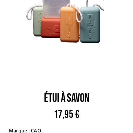
Trail
Escalade / Alpinisme
Bons Plans
ÉTUI À SAVON
17,95
€
Marque : CAO