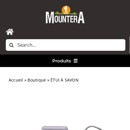
Passer
au
contenu
Toggle
Rechercher:
Navigation
Accueil
Produits
Nous contacter
Vêtements
Accueil
»
Boutique
»
ÉTUI À SAVON
Randonnée
Bivouac