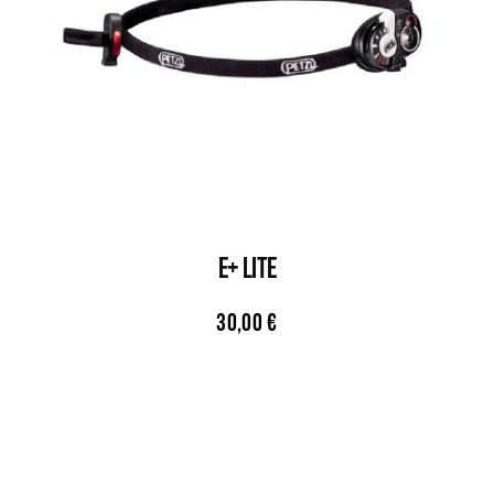
E+ LITE
30,00
€