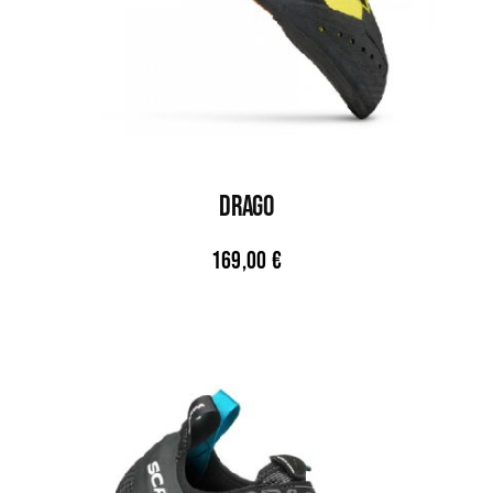
DRAGO
169,00
€