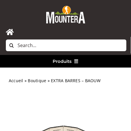
Passer
au
contenu
Toggle
Rechercher:
Navigation
Accueil
Produits
Nous contacter
Vêtements
Accueil
»
Boutique
»
EXTRA BARRES – BAOUW
Randonnée
Bivouac