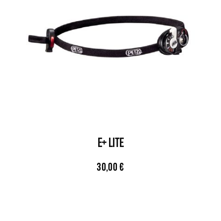
E+ LITE
30,00
€