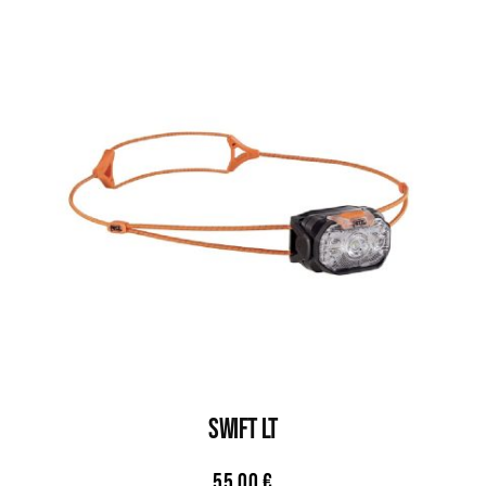
SWIFT LT
55,00
€