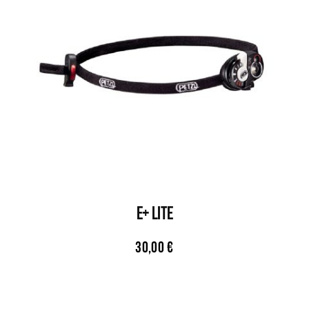
E+ LITE
30,00
€