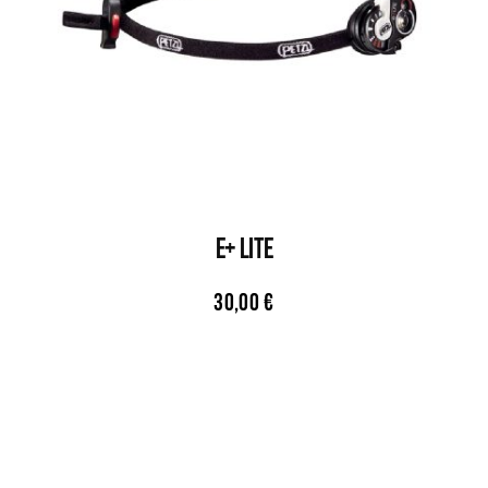
E+ LITE
30,00
€