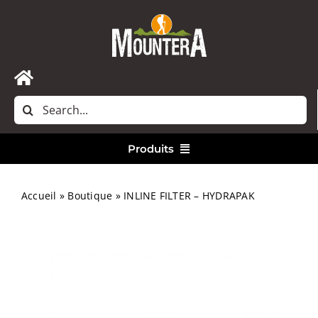
Passer
au
contenu
Toggle
Rechercher:
Navigation
Accueil
Produits
Nous contacter
Vêtements
Accueil
»
Boutique
»
INLINE FILTER – HYDRAPAK
Randonnée
Bivouac