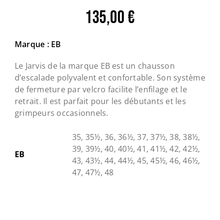
135,00
€
Marque : EB
Le Jarvis de la marque EB est un chausson
d’escalade polyvalent et confortable. Son système
de fermeture par velcro facilite l’enfilage et le
retrait. Il est parfait pour les débutants et les
grimpeurs occasionnels.
35, 35½, 36, 36½, 37, 37½, 38, 38½,
39, 39½, 40, 40½, 41, 41½, 42, 42½,
EB
43, 43½, 44, 44½, 45, 45½, 46, 46½,
47, 47½, 48