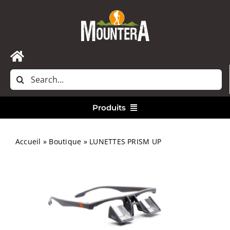
Passer
au
contenu
Toggle
Rechercher:
Navigation
Accueil
Produits
Nous contacter
Vêtements
Accueil
»
Boutique
»
LUNETTES PRISM UP
Randonnée
Bivouac