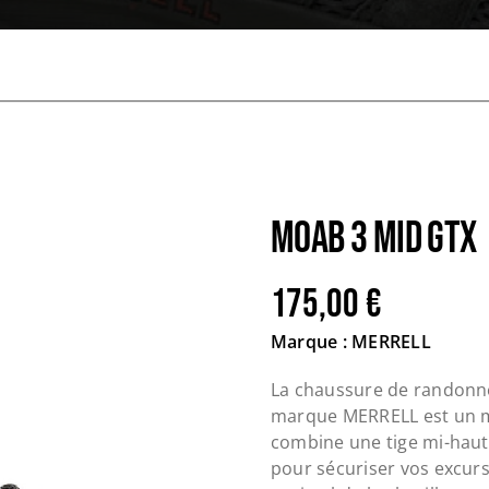
MOAB 3 MID GTX
175,00
€
Marque : MERRELL
La chaussure de randon
marque MERRELL est un mo
combine une tige mi-hau
pour sécuriser vos excurs