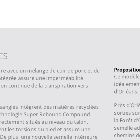
ES
Propositi
ure avec un mélange de cuir de porc et de
Ce modèle 
ntégrée assure une imperméabilité
idéalement
on continue de la transpiration vers
d’Orléans.
Près d’Orl
s sangles intègrent des matières recyclées
sorties su
 technologie Super Rebound Compound
la Forêt d
rectement situés au niveau du talon.
semelle ad
nt les torsions du pied et assure une
chemins de
 De plus, une nouvelle semelle intérieure