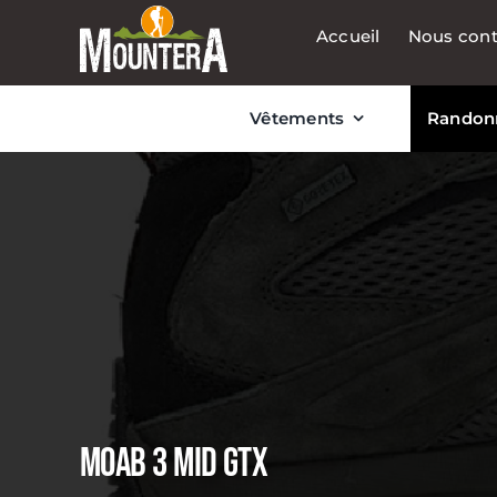
Passer
Accueil
Nous cont
au
contenu
Vêtements
Randon
MOAB 3 MID GTX