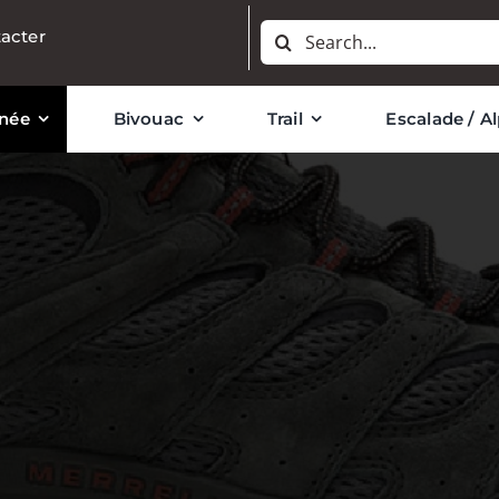
Rechercher:
acter
née
Bivouac
Trail
Escalade / A