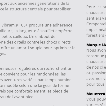
pport aux anciennes générations de la
Pour les p
 la structure centrale pour stabiliser
chaussure 
sentiers v
Compostell
ouc Vibram® TC5+ procure une adhérence
imperméab
lleurs, la languette à soufflet empêche
forestiers
s petits cailloux. Un embout de
ne des orteils contre les chocs directs
Marque Me
e offre un amorti souple pour optimiser le
Nous avons
gés.
reconnue p
chaussures
de nos cli
onneuses régulières qui recherchent un
ou passion
lle convient pour les randonnées, les
avec nos va
les aventures variées par temps humide.
pour tous 
ce modèle selon une largeur de forme
eloppe confortablement les pieds de
MounterA
au de l’avant-pied.
Vous pouve
sur les ré