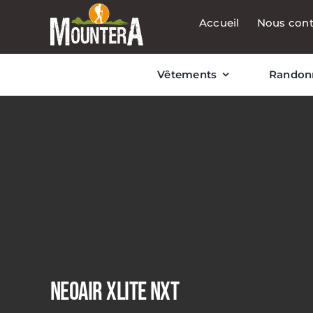
Passer
Accueil
Nous cont
au
contenu
Vêtements
Randon
NEOAIR XLITE NXT