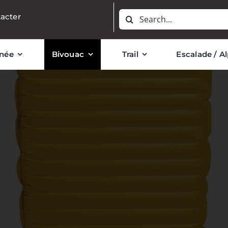
Rechercher:
acter
née
Bivouac
Trail
Escalade / A