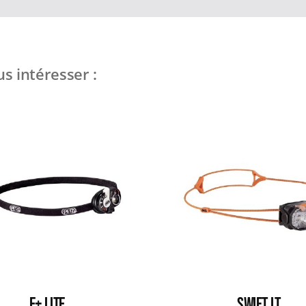
s intéresser :
E+ LITE
SWIFT LT