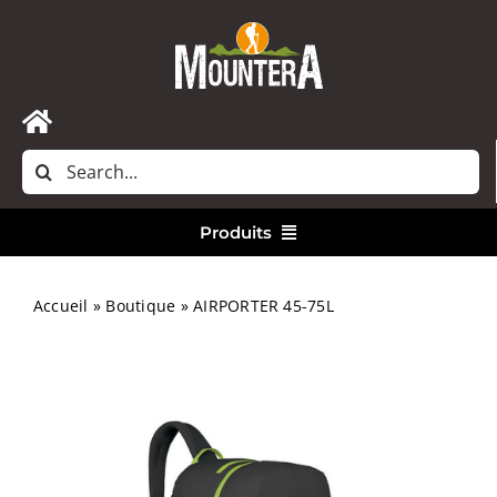
Passer
au
contenu
Toggle
Rechercher:
Navigation
Accueil
Produits
Nous contacter
Vêtements
Accueil
»
Boutique
»
AIRPORTER 45-75L
Randonnée
Bivouac