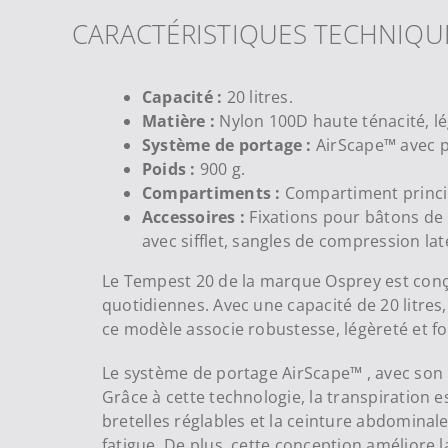
CARACTÉRISTIQUES TECHNIQU
Capacité :
20 litres.
Matière :
Nylon 100D haute ténacité, lég
Système de portage :
AirScape™ avec p
Poids :
900 g.
Compartiments :
Compartiment principa
Accessoires :
Fixations pour bâtons de 
avec sifflet, sangles de compression lat
Le Tempest 20 de la marque Osprey est conçu
quotidiennes. Avec une capacité de 20 litres,
ce modèle associe robustesse, légèreté et 
Le système de portage AirScape™ , avec son
Grâce à cette technologie, la transpiration e
bretelles réglables et la ceinture abdomina
fatigue. De plus, cette conception améliore