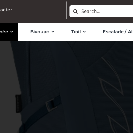
Rechercher:
acter
née
Bivouac
Trail
Escalade / A