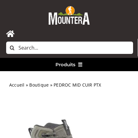
Passer
au
contenu
Toggle
Rechercher:
Navigation
Accueil
Produits
Nous contacter
Vêtements
Accueil
»
Boutique
»
PEDROC MID CUIR PTX
Randonnée
Bivouac