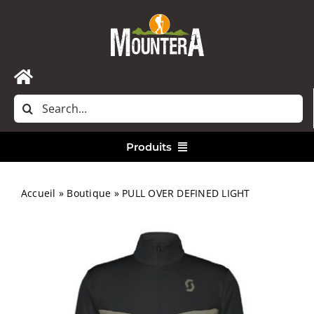
Passer
au
contenu
Toggle
Rechercher:
Navigation
Accueil
Produits
Nous contacter
Vêtements
Accueil
»
Boutique
»
PULL OVER DEFINED LIGHT
Randonnée
Bivouac