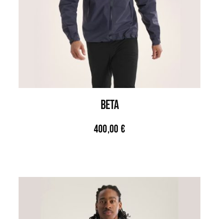
BETA
400,00
€