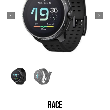
Trail
Escalade / Alpinisme
Bons Plans
RACE