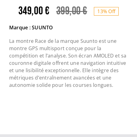
349,00
€
399,00
€
13% Off
Le
Le
prix
prix
Marque : SUUNTO
initial
actuel
La montre Race de la marque Suunto est une
montre GPS multisport conçue pour la
était :
est :
compétition et l’analyse. Son écran AMOLED et sa
couronne digitale offrent une navigation intuitive
399,00 €.
349,00 €.
et une lisibilité exceptionnelle. Elle intègre des
métriques d’entraînement avancées et une
autonomie solide pour les courses longues.