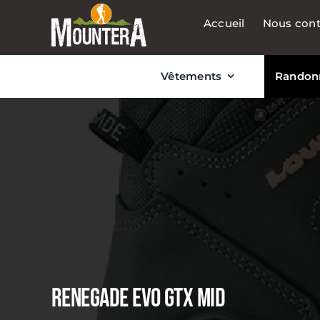
Passer
Accueil
Nous cont
au
contenu
Vêtements
Randon
RENEGADE EVO GTX MID