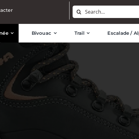
Rechercher:
acter
née
Bivouac
Trail
Escalade / A