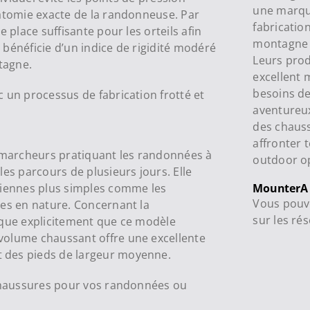
une marqu
natomie exacte de la randonneuse. Par
fabricatio
 place suffisante pour les orteils afin
montagne e
bénéficie d’un indice de rigidité modéré
Leurs prod
tagne.
excellent 
besoins de
 un processus de fabrication frotté et
aventureux
des chauss
affronter 
marcheurs pratiquant les randonnées à
outdoor op
les parcours de plusieurs jours. Elle
diennes plus simples comme les
MounterA
Vous pouve
les en nature. Concernant la
sur les ré
ique explicitement que ce modèle
volume chaussant offre une excellente
 des pieds de largeur moyenne.
haussures pour vos randonnées ou