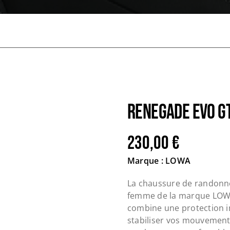
RENEGADE EVO G
230,00
€
Marque : LOWA
La chaussure de randonn
femme de la marque LOWA 
combine une protection 
stabiliser vos mouvements