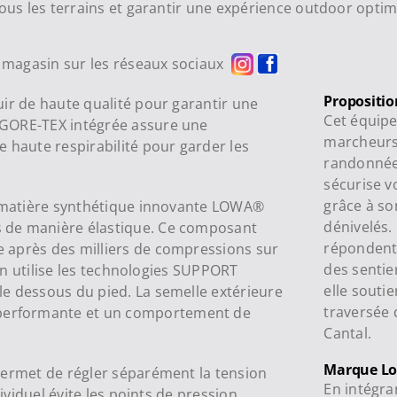
tous les terrains et garantir une expérience outdoor optim
re magasin sur les réseaux sociaux
Propositio
uir de haute qualité pour garantir une
Cet équip
 GORE-TEX intégrée assure une
marcheurs 
 haute respirabilité pour garder les
randonnée 
sécurise v
grâce à s
la matière synthétique innovante LOWA®
dénivelés.
 de manière élastique. Ce composant
répondent
 après des milliers de compressions sur
des sentie
ion utilise les technologies SUPPORT
elle soutie
e dessous du pied. La semelle extérieure
traversée 
erformante et un comportement de
Cantal.
Marque L
permet de régler séparément la tension
En intégra
dividuel évite les points de pression