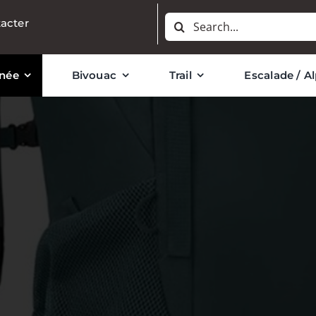
Rechercher:
acter
née
Bivouac
Trail
Escalade / A