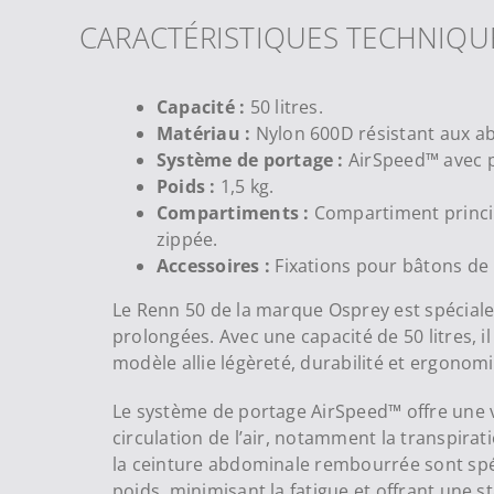
CARACTÉRISTIQUES TECHNIQU
Capacité :
50 litres.
Matériau :
Nylon 600D résistant aux ab
Système de portage :
AirSpeed™ avec pa
Poids :
1,5 kg.
Compartiments :
Compartiment princip
zippée.
Accessoires :
Fixations pour bâtons de r
Le Renn 50 de la marque Osprey est spécial
prolongées. Avec une capacité de 50 litres, i
modèle allie légèreté, durabilité et ergonomi
Le système de portage AirSpeed™ offre une v
circulation de l’air, notamment la transpirat
la ceinture abdominale rembourrée sont spé
poids, minimisant la fatigue et offrant une st