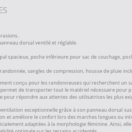
ES
rasions.
nneau dorsal ventilé et réglable.
al spacieux, poche inférieure pour sac de couchage, poche
andonnée, sangles de compression, housse de pluie incluse
ement conçu pour les randonneuses qui recherchent un sac
l permet de transporter tout le matériel nécessaire pour pl
e pour répondre aux attentes des utilisatrices les plus ex
entilation exceptionnelle grâce à son panneau dorsal sus
ion et améliore le confort lors des marches longues ou inten
cialement adaptées à la morphologie féminine. Ainsi, ell
abilité optimale sur les terrains accidentés.