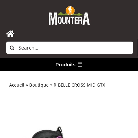
Passer
au
contenu
Toggle
Rechercher:
Navigation
Accueil
Produits
Nous contacter
Vêtements
Accueil
»
Boutique
»
RIBELLE CROSS MID GTX
Randonnée
Bivouac