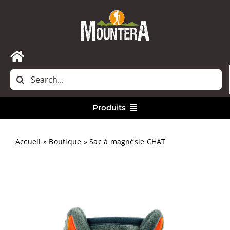
Passer
au
contenu
Toggle
Rechercher:
Navigation
Accueil
Produits
Nous contacter
Vêtements
Accueil
»
Boutique
»
Sac à magnésie CHAT
Randonnée
Bivouac