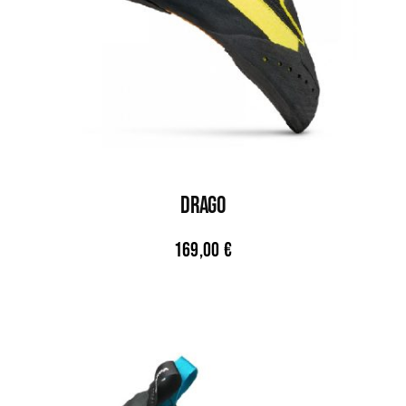
DRAGO
169,00
€