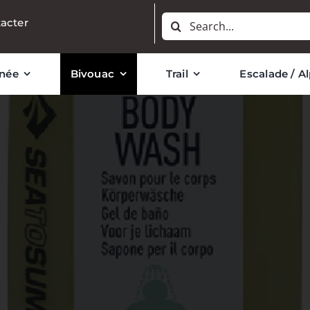
Rechercher:
acter
née
Bivouac
Trail
Escalade / A