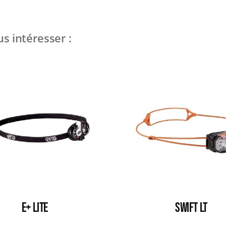
s intéresser :
E+ LITE
SWIFT LT