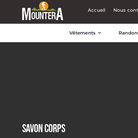
Passer
Accueil
Nous cont
au
contenu
Vêtements
Randon
SAVON CORPS