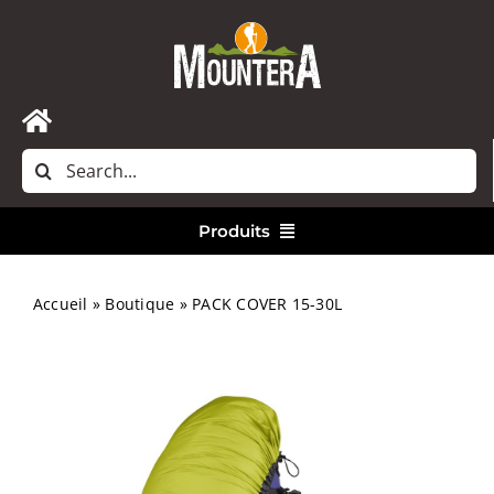
Passer
au
contenu
Toggle
Rechercher:
Navigation
Accueil
Produits
Nous contacter
Vêtements
Accueil
»
Boutique
»
PACK COVER 15-30L
Randonnée
Bivouac