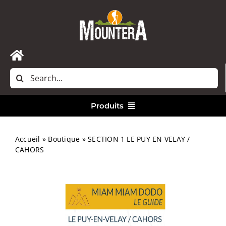
Passer
au
contenu
Toggle
Rechercher:
Navigation
Accueil
Produits
Nous contacter
Vêtements
Accueil
»
Boutique
»
SECTION 1 LE PUY EN VELAY /
CAHORS
Randonnée
Bivouac