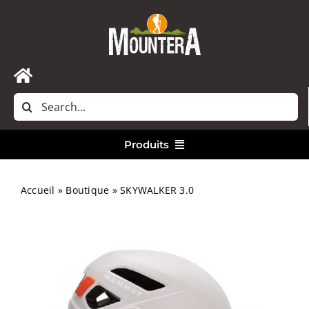
Passer
au
contenu
Toggle
Rechercher:
Navigation
Accueil
Produits
Nous contacter
Vêtements
Accueil
»
Boutique
»
SKYWALKER 3.0
Randonnée
Bivouac