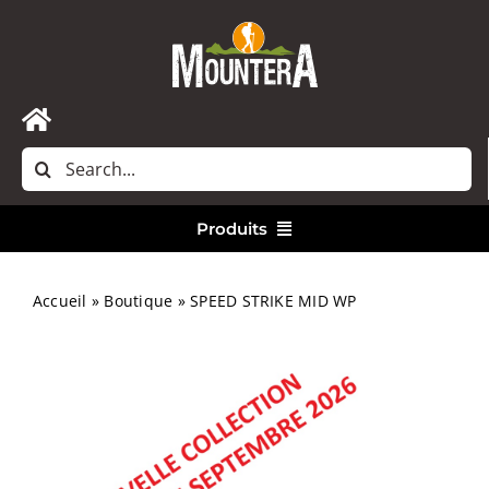
Passer
au
contenu
Toggle
Rechercher:
Navigation
Accueil
Produits
Nous contacter
Vêtements
Accueil
»
Boutique
»
SPEED STRIKE MID WP
Randonnée
Bivouac