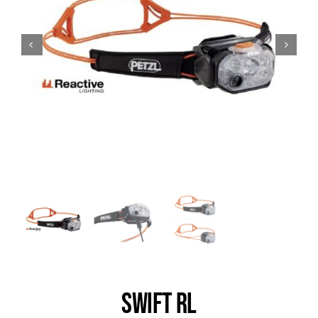
Trail
Escalade / Alpinisme
Bons Plans
SWIFT RL