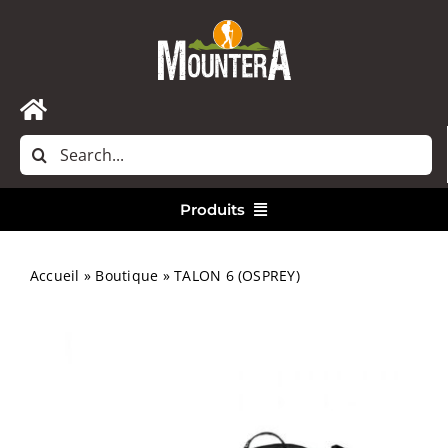
Passer
au
contenu
Toggle
Rechercher:
Navigation
Accueil
Produits
Nous contacter
Vêtements
Accueil
»
Boutique
»
TALON 6 (OSPREY)
Randonnée
Bivouac