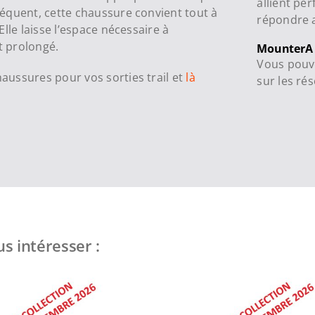
allient pe
équent, cette chaussure convient tout à
répondre a
lle laisse l’espace nécessaire à
t prolongé.
MounterA
Vous pouve
haussures pour vos sorties trail et
là
sur les ré
s intéresser :