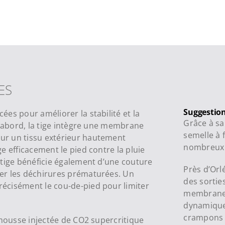
ES
Suggestion
es pour améliorer la stabilité et la
Grâce à s
d’abord, la tige intègre une membrane
semelle à 
ur un tissu extérieur hautement
nombreux 
e efficacement le pied contre la pluie
 tige bénéficie également d’une couture
Près d’Orl
er les déchirures prématurées. Un
des sortie
écisément le cou-de-pied pour limiter
membrane 
dynamiques
crampons 
 mousse injectée de CO2 supercritique