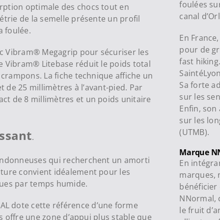
foulées su
rption optimale des chocs tout en
canal d’Or
étrie de la semelle présente un profil
a foulée.
En France,
pour de gr
ouc Vibram® Megagrip pour sécuriser les
fast hiking
e Vibram® Litebase réduit le poids total
SaintéLyon
s crampons. La fiche technique affiche un
Sa forte a
t de 25 millimètres à l’avant-pied. Par
sur les se
t de 8 millimètres et un poids unitaire
Enfin, son
sur les lo
(UTMB).
ussant
.
Marque N
randonneuses qui recherchent un amorti
En intégra
ture convient idéalement pour les
marques, n
ques par temps humide.
bénéficier 
NNormal, c
L dote cette référence d’une forme
le fruit d
ils offre une zone d’appui plus stable que