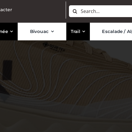
Rechercher:
acter
née
Bivouac
Trail
Escalade / A