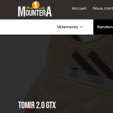
Passer
Accueil
Nous cont
au
contenu
Vêtements
Randon
TOMIR 2.0 GTX