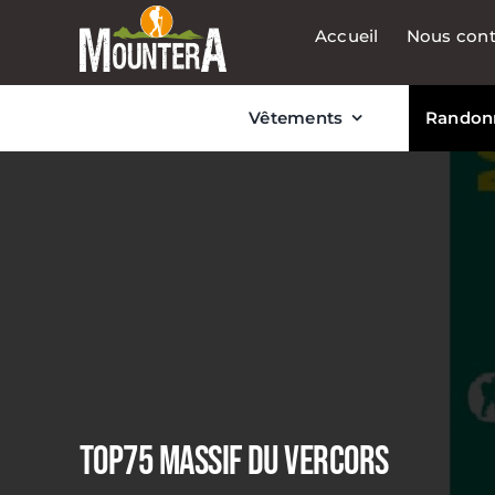
Passer
Accueil
Nous cont
au
contenu
Vêtements
Randon
TOP75 MASSIF DU VERCORS