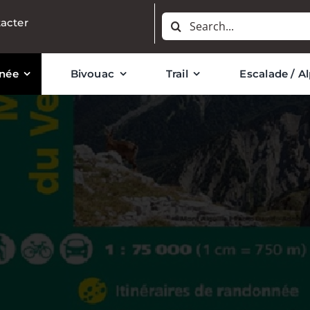
Rechercher:
acter
née
Bivouac
Trail
Escalade / A