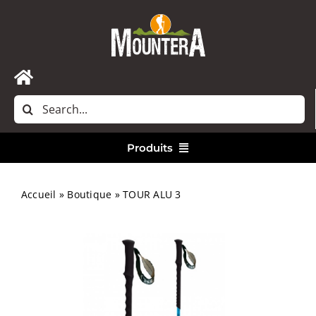
Passer
au
contenu
Toggle
Rechercher:
Navigation
Accueil
Produits
Nous contacter
Vêtements
Accueil
»
Boutique
»
TOUR ALU 3
Randonnée
Bivouac