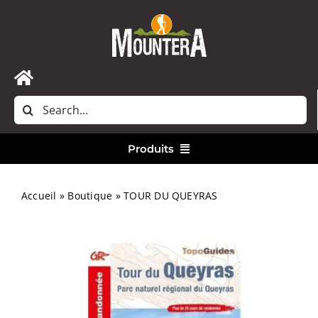
Passer
au
contenu
Toggle
Rechercher:
Navigation
Accueil
Produits
Nous contacter
Vêtements
Accueil
»
Boutique
»
TOUR DU QUEYRAS
Randonnée
Bivouac