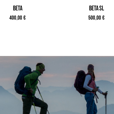
BETA
BETA SL
400,00
€
500,00
€