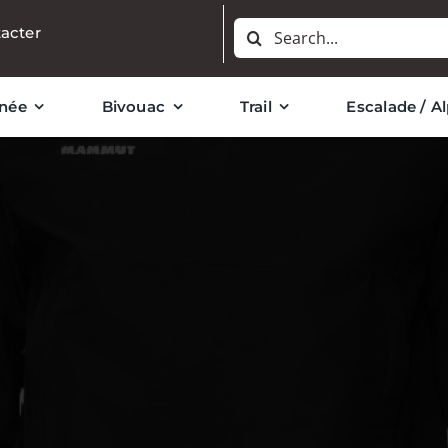
Rechercher:
acter
née
Bivouac
Trail
Escalade / A