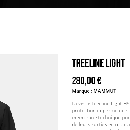
TREELINE LIGHT
280,00
€
Marque : MAMMUT
La veste Treeline Light 
protection imperméable lé
membrane technique pour 
de leurs sorties en monta