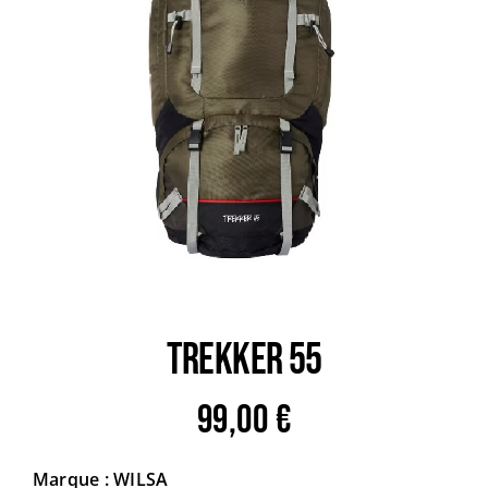
Trail
Escalade / Alpinisme
Bons Plans
TREKKER 55
99,00
€
Marque : WILSA