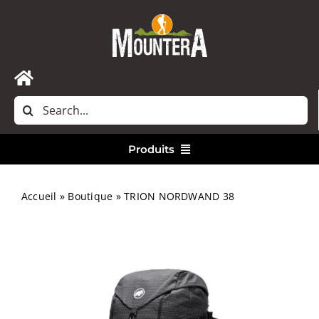
Passer
au
contenu
Toggle
Rechercher:
Navigation
Accueil
Produits
Nous contacter
Vêtements
Accueil
»
Boutique
»
TRION NORDWAND 38
Randonnée
Bivouac