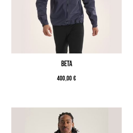
BETA
400,00
€