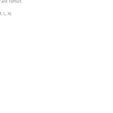
nt l’effort.
M, L, XL