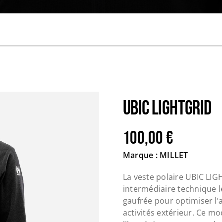
UBIC LIGHTGRID
100,00
€
Marque : MILLET
La veste polaire UBIC LI
intermédiaire technique lé
gaufrée pour optimiser l
activités extérieur. Ce m