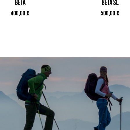
BETA
BETA SL
400,00
€
500,00
€