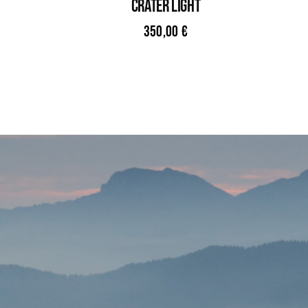
CRATER LIGHT
350,00
€