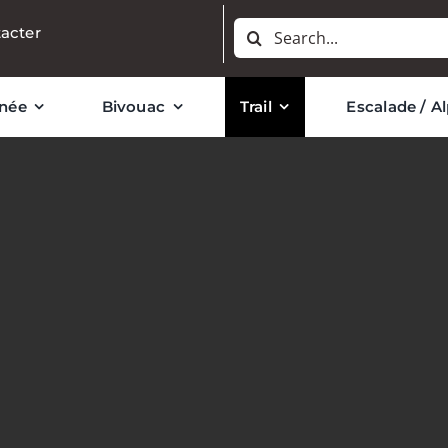
Rechercher:
acter
née
Bivouac
Trail
Escalade / A