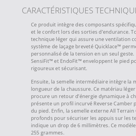
CARACTÉRISTIQUES TECHNIQU
Ce produit intègre des composants spécifiq
et le confort lors des sorties d’endurance. To
technique léger qui assure une ventilation co
système de laçage breveté Quicklace™ perme
personnalisé de la tension en un seul geste. 
SensiFit™ et EndoFit™ enveloppent le pied po
rigoureux et sécurisant.
Ensuite, la semelle intermédiaire intègre la
longueur de la chaussure. Ce matériau léger
procure un retour d’énergie dynamique à ch
présente un profil incurvé Reverse Camber pou
du pied. Enfin, la semelle externe All Terr
profonds pour sécuriser les appuis sur les ter
indique un drop de 6 millimètres. Ce modèle
255 grammes.