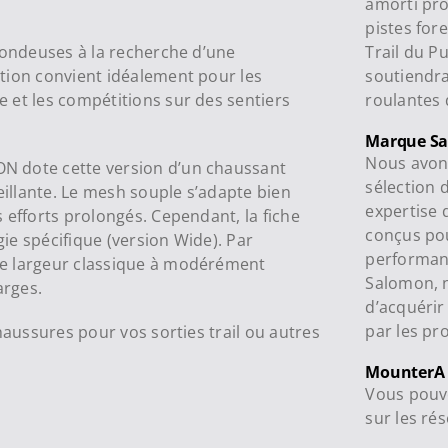
amorti pro
pistes fore
fondeuses à la recherche d’une
Trail du Pu
tion convient idéalement pour les
soutiendra
 et les compétitions sur des sentiers
roulantes 
Marque S
Nous avons
N dote cette version d’un chaussant
sélection 
eillante. Le mesh souple s’adapte bien
expertise 
 efforts prolongés. Cependant, la fiche
conçus pour
ie spécifique (version Wide). Par
performanc
de largeur classique à modérément
Salomon, n
arges.
d’acquérir
par les pr
aussures pour vos sorties trail ou autres
MounterA
Vous pouve
sur les ré