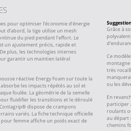
ES
Suggestion
ues pour optimiser l’économie d’énergie
Grâce à so
ut d’abord, la tige utilise un mesh
polyvalent
ntinue du pied pendant l’effort. Le
d’enduran
t un ajustement précis, rapide et
De plus, les technologies internes
Ce modèle 
ur garantir un maintien latéral
montagne 
très rocail
manqueraie
 mousse réactive Energy Foam sur toute la
ou les dév
 absorbe les impacts répétés au sol et
aque foulée. La géométrie de la semelle
En revanch
r fluidifier les transitions et le déroulé
participer 
ain Contagrip® dispose de crampons
roulants o
rains variés. La fiche technique officielle
au départ 
 pour femme affiche un poids exact de
chemins fo