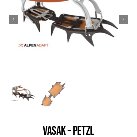
Trail
Escalade / Alpinisme
Bons Plans
VASAK – PETZL