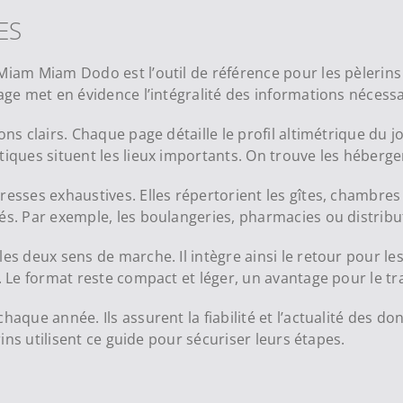
ES
Miam Miam Dodo est l’outil de référence pour les pèlerins 
age met en évidence l’intégralité des informations nécessa
ons clairs. Chaque page détaille le profil altimétrique du j
tiques situent les lieux importants. On trouve les héberge
resses exhaustives. Elles répertorient les gîtes, chambres
és. Par exemple, les boulangeries, pharmacies ou distribut
les deux sens de marche. Il intègre ainsi le retour pour l
n. Le format reste compact et léger, un avantage pour le tr
haque année. Ils assurent la fiabilité et l’actualité des do
erins utilisent ce guide pour sécuriser leurs étapes.