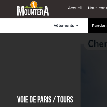
Passer
Accueil
Nous cont
au
contenu
Vêtements
Randon
VOIE DE PARIS / TOURS