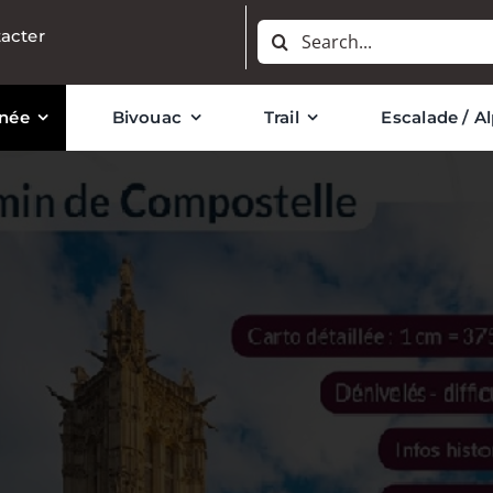
Rechercher:
acter
née
Bivouac
Trail
Escalade / A