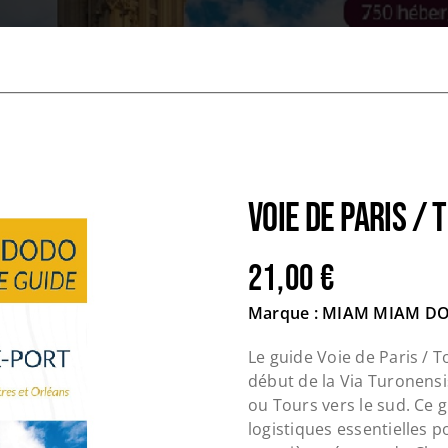
VOIE DE PARIS / 
21,00
€
Marque : MIAM MIAM D
Le guide Voie de Paris /
début de la Via Turonensis
ou Tours vers le sud. Ce 
logistiques essentielles po