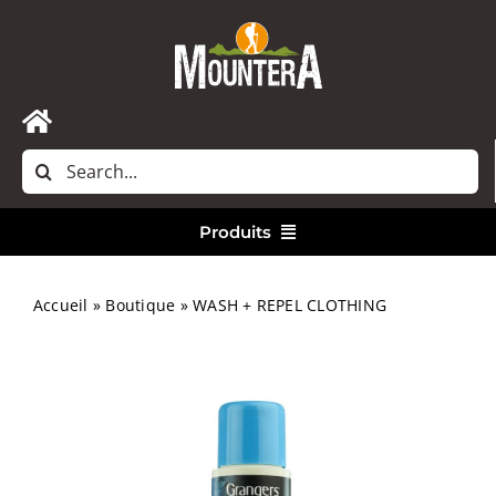
Passer
au
contenu
Toggle
Rechercher:
Navigation
Accueil
Produits
Nous contacter
Vêtements
Accueil
»
Boutique
»
WASH + REPEL CLOTHING
Randonnée
Bivouac