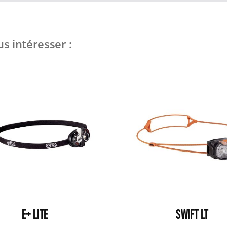
s intéresser :
E+ LITE
SWIFT LT