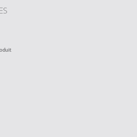
ES
oduit