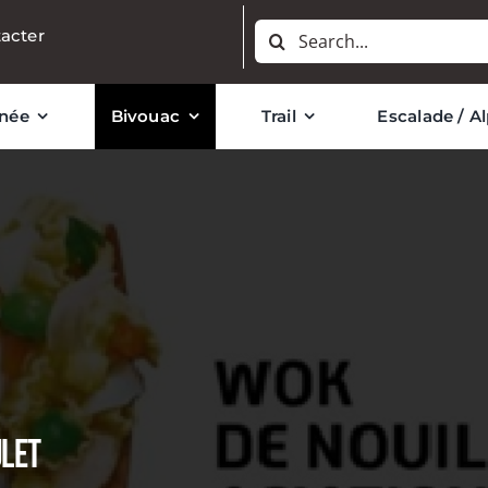
Rechercher:
acter
née
Bivouac
Trail
Escalade / A
ULET