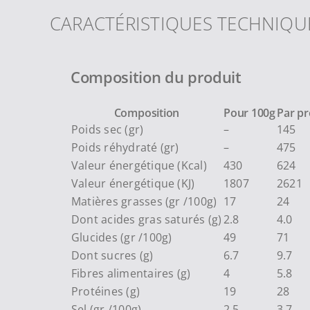
CARACTÉRISTIQUES TECHNIQU
Composition du produit
Composition
Pour 100g
Par pr
Poids sec (gr)
–
145
Poids réhydraté (gr)
–
475
Valeur énergétique (Kcal)
430
624
Valeur énergétique (KJ)
1807
2621
Matières grasses (gr /100g)
17
24
Dont acides gras saturés (g)
2.8
4.0
Glucides (gr /100g)
49
71
Dont sucres (g)
6.7
9.7
Fibres alimentaires (g)
4
5.8
Protéines (g)
19
28
Sel (gr /100g)
2.5
3.7