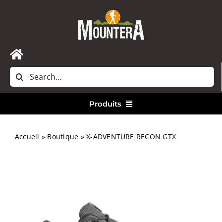
Passer
au
contenu
Toggle
Rechercher:
Navigation
Accueil
Produits
Nous contacter
Vêtements
Accueil
»
Boutique
»
X-ADVENTURE RECON GTX
Randonnée
Bivouac